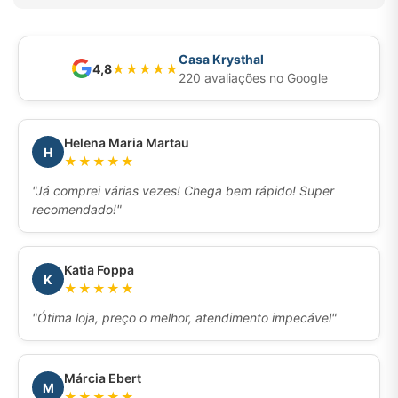
Casa Krysthal
4,8
★
★
★
★
★
220 avaliações no Google
Helena Maria Martau
H
★★★★★
"Já comprei várias vezes! Chega bem rápido! Super
recomendado!"
Katia Foppa
K
★★★★★
"Ótima loja, preço o melhor, atendimento impecável"
Márcia Ebert
M
★★★★★