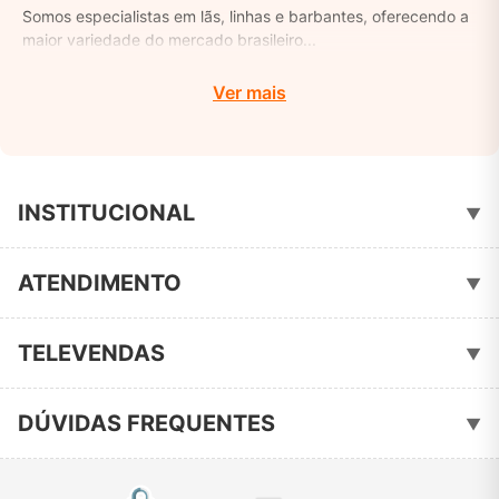
Somos especialistas em lãs, linhas e barbantes, oferecendo a
maior variedade do mercado brasileiro...
Ver mais
INSTITUCIONAL
▼
Quem Somos
ATENDIMENTO
▼
Política de Privacidade
Fale Conosco
TELEVENDAS
▼
51-3461-3051
📞
DÚVIDAS FREQUENTES
▼
krysthal.aviamentos@gmail.com
Como Comprar