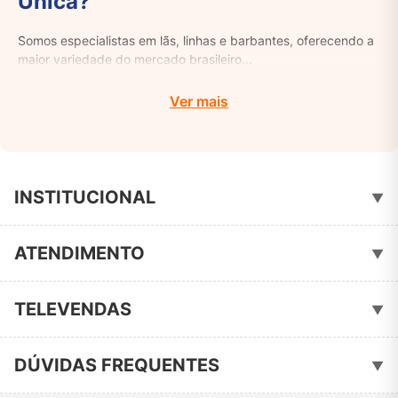
Única?
Somos especialistas em lãs, linhas e barbantes, oferecendo a
maior variedade do mercado brasileiro...
Ver mais
INSTITUCIONAL
▼
Quem Somos
ATENDIMENTO
▼
Política de Privacidade
Fale Conosco
TELEVENDAS
▼
51-3461-3051
📞
DÚVIDAS FREQUENTES
▼
krysthal.aviamentos@gmail.com