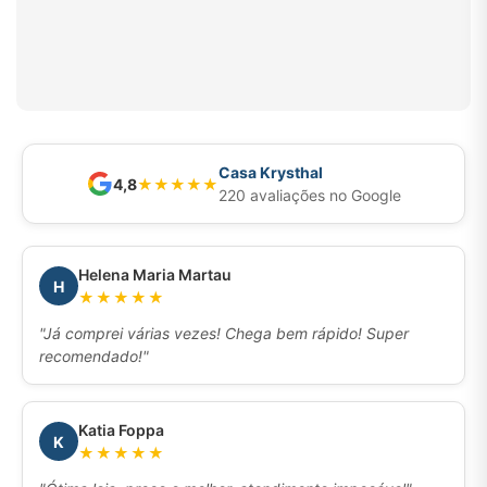
Casa Krysthal
4,8
★
★
★
★
★
220 avaliações no Google
Helena Maria Martau
H
★★★★★
"Já comprei várias vezes! Chega bem rápido! Super
recomendado!"
Katia Foppa
K
★★★★★