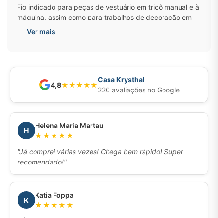
Fio indicado para peças de vestuário em tricô manual e à
máquina, assim como para trabalhos de decoração em
crochê.
Ver mais
Um clássico para os amantes do artesanato. Feito de
100% algodão mercerizado, o fio Anne oferece um
acabamento cintilante e um toque macio. Disponível em
uma variedade de cores lisas, mesclas e com brilho, e em
Casa Krysthal
4,8
★
★
★
★
★
novelos de vários tamanhos.
220 avaliações no Google
Composição:
100% Algodão Mercerizado
Metragem:
65m
Helena Maria Martau
Tex:
295
H
★★★★★
Agulha Recomendada:
Crochê - 1,75 mm
"Já comprei várias vezes! Chega bem rápido! Super
recomendado!"
Katia Foppa
K
★★★★★