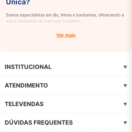
Única?
Somos especialistas em lãs, linhas e barbantes, oferecendo a
maior variedade do mercado brasileiro...
Ver mais
INSTITUCIONAL
▼
Quem Somos
ATENDIMENTO
▼
Política de Privacidade
Fale Conosco
TELEVENDAS
▼
51-3461-3051
📞
DÚVIDAS FREQUENTES
▼