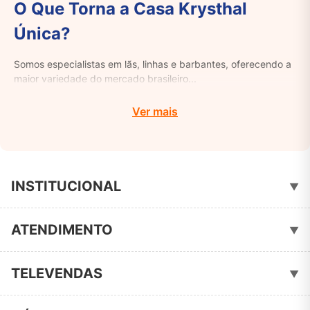
O Que Torna a Casa Krysthal
Única?
Somos especialistas em lãs, linhas e barbantes, oferecendo a
maior variedade do mercado brasileiro...
Ver mais
INSTITUCIONAL
▼
Quem Somos
ATENDIMENTO
▼
Política de Privacidade
Fale Conosco
TELEVENDAS
▼