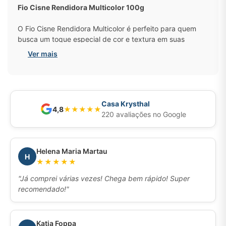
Fio Cisne Rendidora Multicolor 100g
O
Fio Cisne Rendidora Multicolor
é perfeito para quem
busca um toque especial de cor e textura em suas
criações. Com uma cartela de tons variados e um efeito
Ver mais
mesclado encantador, esse fio proporciona um
acabamento diferenciado e sofisticado para tricô e
crochê. Sua espessura intermediária permite a confecção
de peças aconchegantes e versáteis, como cachecóis,
mantas, gorros e blusas.
Casa Krysthal
4,8
★
★
★
★
★
220 avaliações no Google
A composição
100% acrílica
garante um toque macio e
confortável, além de ótima durabilidade. Com
235
metros
por novelo, ele rende bem e se adapta a
Helena Maria Martau
diferentes tipos de pontos e técnicas.
H
★★★★★
Composição:
100% Acrílico
"Já comprei várias vezes! Chega bem rápido! Super
Metragem:
235m
recomendado!"
Tex:
425
Agulha Recomendada:
Tricô - 4,5 mm | Crochê – 5,0 mm
Katia Foppa