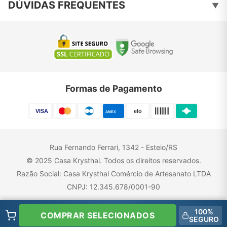
51-3461-3051
📞
DÚVIDAS FREQUENTES
▼
krysthal.aviamentos@gmail.com
Como Comprar
Frete e Prazos de Entrega
Rastrear Pedido
Formas de Pagamento
Veja como é seguro comprar
VISA
elo
AMEX
Trocas e Devoluções
Rua Fernando Ferrari, 1342 - Esteio/RS
© 2025 Casa Krysthal. Todos os direitos reservados.
Razão Social: Casa Krysthal Comércio de Artesanato LTDA
CNPJ: 12.345.678/0001-90
100%
COMPRAR SELECIONADOS
Desenvolvido com ♥ por Casa Krysthal
SEGURO